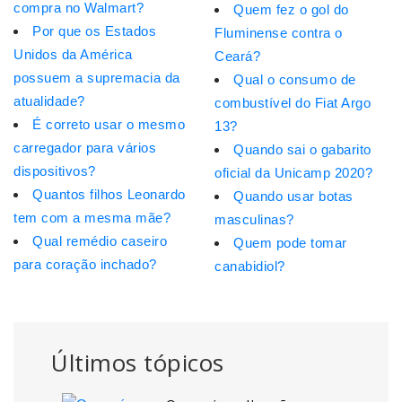
compra no Walmart?
Quem fez o gol do
Por que os Estados
Fluminense contra o
Unidos da América
Ceará?
possuem a supremacia da
Qual o consumo de
atualidade?
combustível do Fiat Argo
É correto usar o mesmo
13?
carregador para vários
Quando sai o gabarito
dispositivos?
oficial da Unicamp 2020?
Quantos filhos Leonardo
Quando usar botas
tem com a mesma mãe?
masculinas?
Qual remédio caseiro
Quem pode tomar
para coração inchado?
canabidiol?
Últimos tópicos