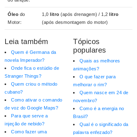
Óleo
do
1,0
litro
(após drenagem) / 1,2
litro
Motor:
(após desmontagem do motor)
Leia também
Tópicos
populares
Quem é Germana da
novela Imperador?
Quais as melhores
Onde fica o estúdio de
animações?
Stranger Things?
O que fazer para
Quem criou o método
melhorar o rim?
cubano?
Quem nasce em 24 de
Como ativar o comando
novembro?
de voz do Google Maps?
Como é a energia no
Para que serve a
Brasil?
injeção de nebido?
Qual é o significado da
Como fazer uma
palavra enfezado?