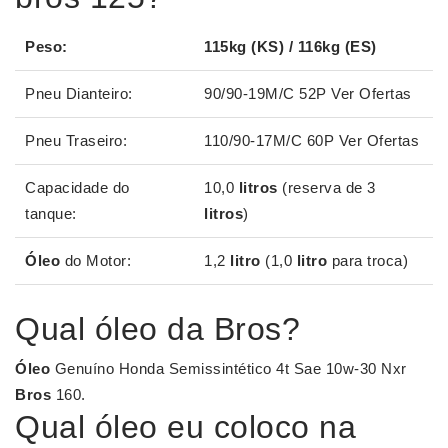
Peso:
115kg (KS) / 116kg (ES)
Pneu Dianteiro:
90/90-19M/C 52P Ver Ofertas
Pneu Traseiro:
110/90-17M/C 60P Ver Ofertas
Capacidade do
10,0
litros
(reserva de 3
tanque:
litros
)
Óleo
do Motor:
1,2
litro
(1,0
litro
para troca)
Qual óleo da Bros?
Óleo
Genuíno Honda Semissintético 4t Sae 10w-30 Nxr
Bros
160.
Qual óleo eu coloco na