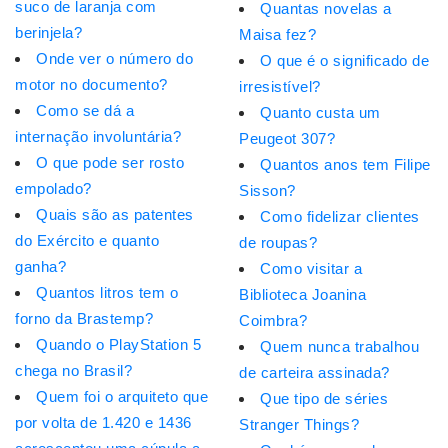
suco de laranja com
Quantas novelas a
berinjela?
Maisa fez?
Onde ver o número do
O que é o significado de
motor no documento?
irresistível?
Como se dá a
Quanto custa um
internação involuntária?
Peugeot 307?
O que pode ser rosto
Quantos anos tem Filipe
empolado?
Sisson?
Quais são as patentes
Como fidelizar clientes
do Exército e quanto
de roupas?
ganha?
Como visitar a
Quantos litros tem o
Biblioteca Joanina
forno da Brastemp?
Coimbra?
Quando o PlayStation 5
Quem nunca trabalhou
chega no Brasil?
de carteira assinada?
Quem foi o arquiteto que
Que tipo de séries
por volta de 1.420 e 1436
Stranger Things?