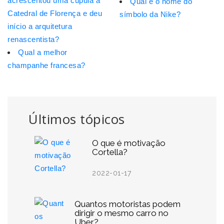
acrescentou uma cúpula a
Qual é o nome do
Catedral de Florença e deu
símbolo da Nike?
início a arquitetura
renascentista?
Qual a melhor
champanhe francesa?
Últimos tópicos
O que é motivação
Cortella?
2022-01-17
Quantos motoristas podem
dirigir o mesmo carro no
Uber?