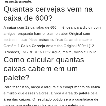
respectivamente.
Quantas cervejas vem na
caixa de 600?
A
caixa
com 12 garrafas de
600
ml é ideal para dividir com
amigos, enquanto harmonizam o sabor Original com
petiscos, lulas fritas, ostras ou finas fatias de salame.
Contém 1
Caixa Cerveja
Antarctica Original 600ml (12
Unidades) INGREDIENTES: Água, malte, milho e lúpulo.
Como calcular quantas
caixas cabem em um
palete?
Para fazer isso, meça a largura e o comprimento da
caixa
e multiplique esses valores. Divida a área do
palete
pela
área das
caixas
. O resultado obtido será a quantidade de
caixas
que pode ser colocada sobre o
palete
sem