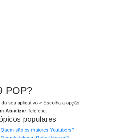
99 POP?
l do seu aplicativo > Escolha a opção
 em
Atualizar
Telefone.
ópicos populares
Quem são os maiores Youtubers?
Quando faleceu Rafael Henzel?