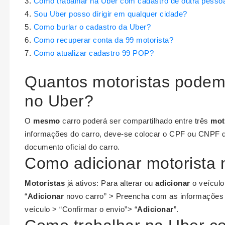
Como trabalhar na Uber com cadastro de outra pesso
Sou Uber posso dirigir em qualquer cidade?
Como burlar o cadastro da Uber?
Como recuperar conta da 99 motorista?
Como atualizar cadastro 99 POP?
Quantos motoristas podem 
no Uber?
O
mesmo
carro poderá ser compartilhado entre três
mot
informações do carro, deve-se colocar o CPF ou CNPF d
documento oficial do carro.
Como adicionar motorista 
Motoristas
já ativos: Para alterar ou
adicionar
o veículo,
“
Adicionar
novo carro” > Preencha com as informações 
veículo > “Confirmar o envio”> “
Adicionar
”.