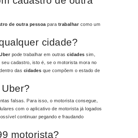
m cadastro de outra
tro de outra pessoa
para
trabalhar
como um
 qualquer cidade?
Uber
pode trabalhar em outras
cidades
sim,
 seu cadastro, isto é, se o motorista mora no
 dentro das
cidades
que compõem o estado de
a Uber?
tas falsas. Para isso, o motorista consegue,
lares com o aplicativo de motorista já logados
ossível continuar pegando e fraudando
9 motorista?