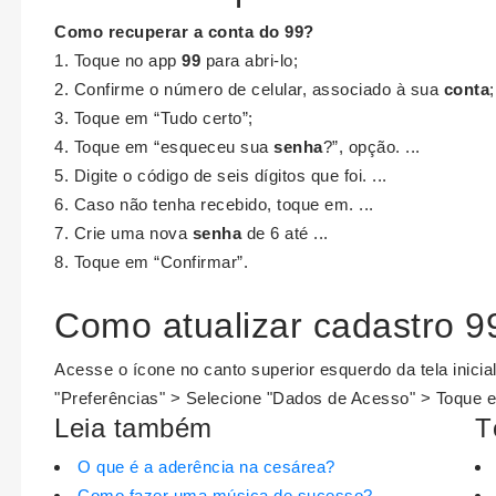
Como recuperar
a
conta
do
99
?
Toque no app
99
para abri-lo;
Confirme o número de celular, associado à sua
conta
;
Toque em “Tudo certo”;
Toque em “esqueceu sua
senha
?”, opção. ...
Digite o código de seis dígitos que foi. ...
Caso não tenha recebido, toque em. ...
Crie uma nova
senha
de 6 até ...
Toque em “Confirmar”.
Como atualizar cadastro 
Acesse o ícone no canto superior esquerdo da tela inicia
"Preferências" > Selecione "Dados de Acesso" > Toque
Leia também
T
O que é a aderência na cesárea?
Como fazer uma música de sucesso?