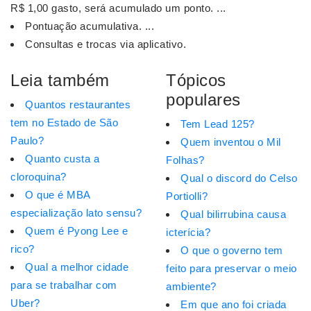
R$ 1,00 gasto, será acumulado um ponto. ...
Pontuação acumulativa. ...
Consultas e trocas via aplicativo.
Leia também
Tópicos
populares
Quantos restaurantes
tem no Estado de São
Tem Lead 125?
Paulo?
Quem inventou o Mil
Quanto custa a
Folhas?
cloroquina?
Qual o discord do Celso
O que é MBA
Portiolli?
especialização lato sensu?
Qual bilirrubina causa
Quem é Pyong Lee e
icterícia?
rico?
O que o governo tem
Qual a melhor cidade
feito para preservar o meio
para se trabalhar com
ambiente?
Uber?
Em que ano foi criada