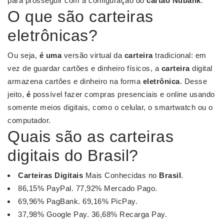
para prosseguir com a configuração do
cartão Nubank
.
O que são carteiras
eletrônicas?
Ou seja,
é uma
versão virtual da
carteira
tradicional: em
vez de guardar cartões e dinheiro físicos, a
carteira
digital
armazena cartões e dinheiro na forma
eletrônica
. Desse
jeito,
é
possível fazer compras presenciais e online usando
somente meios digitais, como o celular, o smartwatch ou o
computador.
Quais são as carteiras
digitais do Brasil?
Carteiras Digitais
Mais Conhecidas no
Brasil
.
86,15% PayPal. 77,92% Mercado Pago.
69,96% PagBank. 69,16% PicPay.
37,98% Google Pay. 36,68% Recarga Pay.