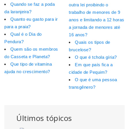
Quando se faz a poda
outra lei proibindo o
da laranjeira?
trabalho de menores de 9
Quanto eu gasto para ir
anos e limitando a 12 horas
para a praia?
a jornada de menores até
Qual é o Dia do
16 anos?
Pendura?
Quais os tipos de
Quem são os membros
brucelose?
do Casseta e Planeta?
O que é tchola gíria?
Que tipo de vitamina
Em que país fica a
ajuda no crescimento?
cidade de Pequim?
O que é uma pessoa
transgênero?
Últimos tópicos