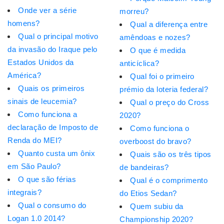
Onde ver a série
morreu?
homens?
Qual a diferença entre
Qual o principal motivo
amêndoas e nozes?
da invasão do Iraque pelo
O que é medida
Estados Unidos da
anticíclica?
América?
Qual foi o primeiro
Quais os primeiros
prémio da loteria federal?
sinais de leucemia?
Qual o preço do Cross
Como funciona a
2020?
declaração de Imposto de
Como funciona o
Renda do MEI?
overboost do bravo?
Quanto custa um ônix
Quais são os três tipos
em São Paulo?
de bandeiras?
O que são férias
Qual é o comprimento
integrais?
do Etios Sedan?
Qual o consumo do
Quem subiu da
Logan 1.0 2014?
Championship 2020?