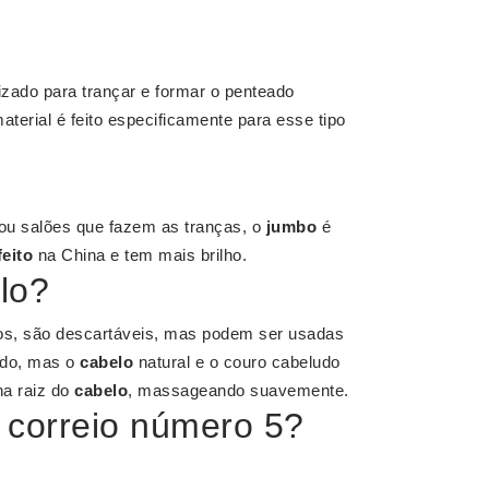
?
izado para trançar e formar o penteado
erial é feito especificamente para esse tipo
s ou salões que fazem as tranças, o
jumbo
é
feito
na China e tem mais brilho.
lo?
cos, são descartáveis, mas podem ser usadas
vado, mas o
cabelo
natural e o couro cabeludo
na raiz do
cabelo
, massageando suavemente.
 correio número 5?