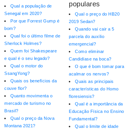
populares
Qual a população de
Senegal em 2020?
Qual o preço do HB20
Por que Forrest Gump é
2019 Sedan?
bom?
Quando vai cair a 5
Qual foi o último filme de
parcela do auxílio
Sherlock Holmes?
emergencial?
Quem foi Shakespeare
Como eliminar
e qual é o seu legado?
Candidíase na boca?
Qual o motor do
O que é bom tomar para
SsangYong?
acalmar os nervos?
Quais os benefícios da
Quais as principais
couve flor?
características do Homo
Quanto movimenta o
floresiensis?
mercado de turismo no
Qual é a importância da
Brasil?
Educação Física no Ensino
Qual o preço da Nova
Fundamental?
Montana 2021?
Qual o limite de idade