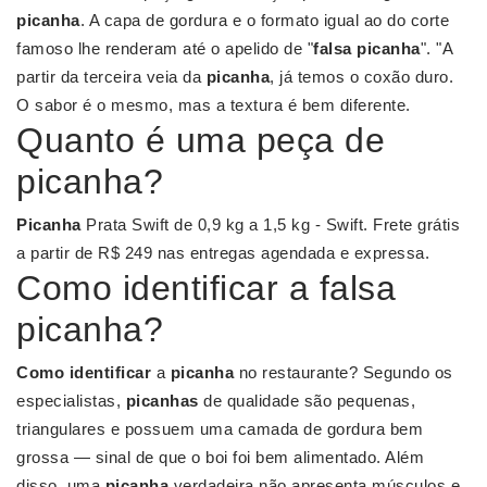
picanha
. A capa de gordura e o formato igual ao do corte
famoso lhe renderam até o apelido de "
falsa picanha
". "A
partir da terceira veia da
picanha
, já temos o coxão duro.
O sabor é o mesmo, mas a textura é bem diferente.
Quanto é uma peça de
picanha?
Picanha
Prata Swift de 0,9 kg a 1,5 kg - Swift. Frete grátis
a partir de R$ 249 nas entregas agendada e expressa.
Como identificar a falsa
picanha?
Como identificar
a
picanha
no restaurante? Segundo os
especialistas,
picanhas
de qualidade são pequenas,
triangulares e possuem uma camada de gordura bem
grossa — sinal de que o boi foi bem alimentado. Além
disso, uma
picanha
verdadeira não apresenta músculos e