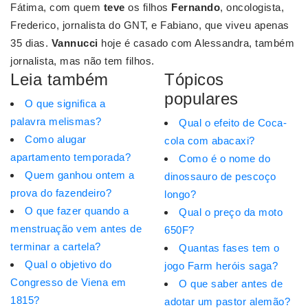
Fátima, com quem
teve
os filhos
Fernando
, oncologista,
Frederico, jornalista do GNT, e Fabiano, que viveu apenas
35 dias.
Vannucci
hoje é casado com Alessandra, também
jornalista, mas não tem filhos.
Leia também
Tópicos
populares
O que significa a
palavra melismas?
Qual o efeito de Coca-
Como alugar
cola com abacaxi?
apartamento temporada?
Como é o nome do
Quem ganhou ontem a
dinossauro de pescoço
prova do fazendeiro?
longo?
O que fazer quando a
Qual o preço da moto
menstruação vem antes de
650F?
terminar a cartela?
Quantas fases tem o
Qual o objetivo do
jogo Farm heróis saga?
Congresso de Viena em
O que saber antes de
1815?
adotar um pastor alemão?