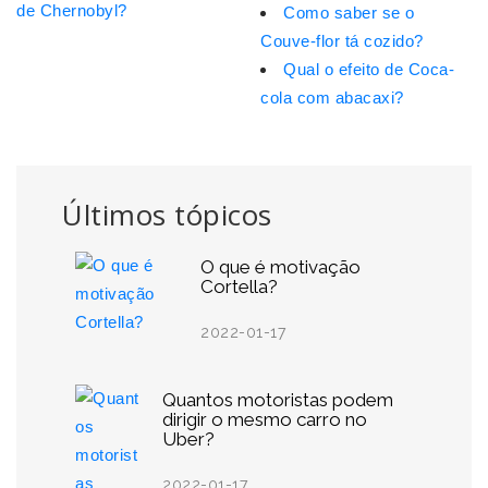
de Chernobyl?
Como saber se o
Couve-flor tá cozido?
Qual o efeito de Coca-
cola com abacaxi?
Últimos tópicos
O que é motivação
Cortella?
2022-01-17
Quantos motoristas podem
dirigir o mesmo carro no
Uber?
2022-01-17