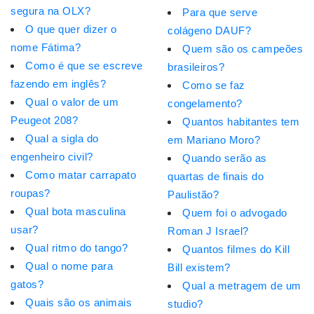
segura na OLX?
Para que serve
O que quer dizer o
colágeno DAUF?
nome Fátima?
Quem são os campeões
Como é que se escreve
brasileiros?
fazendo em inglês?
Como se faz
Qual o valor de um
congelamento?
Peugeot 208?
Quantos habitantes tem
Qual a sigla do
em Mariano Moro?
engenheiro civil?
Quando serão as
Como matar carrapato
quartas de finais do
roupas?
Paulistão?
Qual bota masculina
Quem foi o advogado
usar?
Roman J Israel?
Qual ritmo do tango?
Quantos filmes do Kill
Qual o nome para
Bill existem?
gatos?
Qual a metragem de um
Quais são os animais
studio?