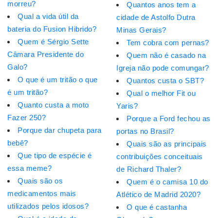
morreu?
Quantos anos tem a
Qual a vida útil da
cidade de Astolfo Dutra
bateria do Fusion Hibrido?
Minas Gerais?
Quem é Sérgio Sette
Tem cobra com pernas?
Câmara Presidente do
Quem não é casado na
Galo?
Igreja não pode comungar?
O que é um tritão o que
Quantos custa o SBT?
é um tritão?
Qual o melhor Fit ou
Quanto custa a moto
Yaris?
Fazer 250?
Porque a Ford fechou as
Porque dar chupeta para
portas no Brasil?
bebê?
Quais são as principais
Que tipo de espécie é
contribuições conceituais
essa meme?
de Richard Thaler?
Quais são os
Quem é o camisa 10 do
medicamentos mais
Atlético de Madrid 2020?
utilizados pelos idosos?
O que é castanha