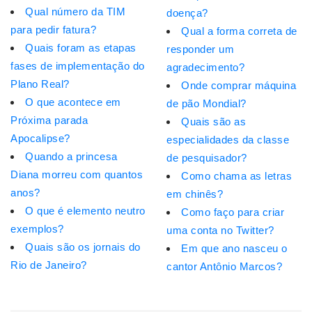
Qual número da TIM
doença?
para pedir fatura?
Qual a forma correta de
Quais foram as etapas
responder um
fases de implementação do
agradecimento?
Plano Real?
Onde comprar máquina
O que acontece em
de pão Mondial?
Próxima parada
Quais são as
Apocalipse?
especialidades da classe
Quando a princesa
de pesquisador?
Diana morreu com quantos
Como chama as letras
anos?
em chinês?
O que é elemento neutro
Como faço para criar
exemplos?
uma conta no Twitter?
Quais são os jornais do
Em que ano nasceu o
Rio de Janeiro?
cantor Antônio Marcos?