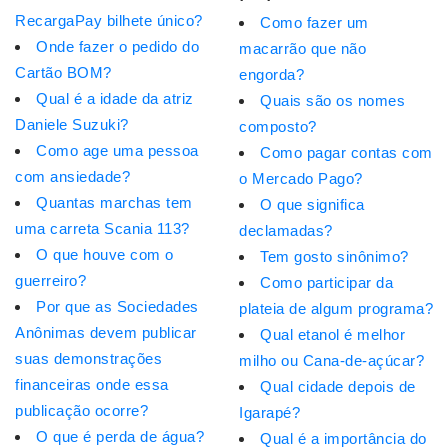
RecargaPay bilhete único?
Como fazer um
Onde fazer o pedido do
macarrão que não
Cartão BOM?
engorda?
Qual é a idade da atriz
Quais são os nomes
Daniele Suzuki?
composto?
Como age uma pessoa
Como pagar contas com
com ansiedade?
o Mercado Pago?
Quantas marchas tem
O que significa
uma carreta Scania 113?
declamadas?
O que houve com o
Tem gosto sinônimo?
guerreiro?
Como participar da
Por que as Sociedades
plateia de algum programa?
Anônimas devem publicar
Qual etanol é melhor
suas demonstrações
milho ou Cana-de-açúcar?
financeiras onde essa
Qual cidade depois de
publicação ocorre?
Igarapé?
O que é perda de água?
Qual é a importância do