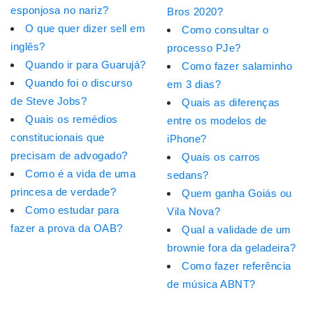
esponjosa no nariz?
Bros 2020?
O que quer dizer sell em
Como consultar o
inglês?
processo PJe?
Quando ir para Guarujá?
Como fazer salaminho
Quando foi o discurso
em 3 dias?
de Steve Jobs?
Quais as diferenças
Quais os remédios
entre os modelos de
constitucionais que
iPhone?
precisam de advogado?
Quais os carros
Como é a vida de uma
sedans?
princesa de verdade?
Quem ganha Goiás ou
Como estudar para
Vila Nova?
fazer a prova da OAB?
Qual a validade de um
brownie fora da geladeira?
Como fazer referência
de música ABNT?