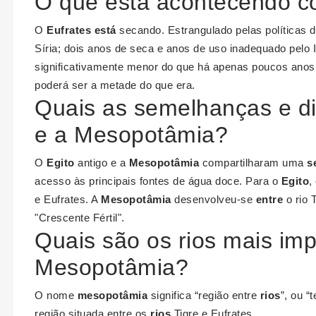
O que está acontecendo co
O
Eufrates está
secando. Estrangulado pelas políticas d
Síria; dois anos de seca e anos de uso inadequado pelo I
significativamente menor do que há apenas poucos ano
poderá ser a metade do que era.
Quais as semelhanças e di
e a Mesopotâmia?
O
Egito
antigo e a
Mesopotâmia
compartilharam uma
s
acesso às principais fontes de água doce. Para o
Egito
,
e Eufrates. A
Mesopotâmia
desenvolveu-se
entre
o rio 
"Crescente Fértil".
Quais são os rios mais imp
Mesopotâmia?
O nome
mesopotâmia
significa “região entre
rios
”, ou “
região situada entre os
rios
Tigre e Eufrates.