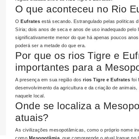
O que aconteceu no Rio E
O
Eufrates
está secando. Estrangulado pelas políticas d
Síria; dois anos de seca e anos de uso inadequado pelo I
significativamente menor do que há apenas poucos ano
poderá ser a metade do que era.
Por que os rios Tigre e Eu
importantes para a Mesop
A presença em sua região dos
rios Tigre e Eufrates
foi 
desenvolvimento da agricultura e da criação de animais,
naquele local.
Onde se localiza a Mesopo
atuais?
As civilizações mesopotâmicas, como o próprio nome in
como
Mesopotâmia
, que compreende o atual Iraque no