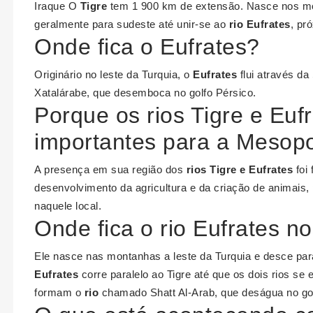
Iraque O
Tigre
tem 1 900 km de extensão. Nasce nos mon
geralmente para sudeste até unir-se ao
rio Eufrates
, pr
Onde fica o Eufrates?
Originário no leste da Turquia, o
Eufrates
flui através da 
Xatalárabe, que desemboca no golfo Pérsico.
Porque os rios Tigre e Euf
importantes para a Mesop
A presença em sua região dos
rios Tigre e Eufrates
foi 
desenvolvimento da agricultura e da criação de animais,
naquele local.
Onde fica o rio Eufrates n
Ele nasce nas montanhas a leste da Turquia e desce para
Eufrates
corre paralelo ao Tigre até que os dois rios se
formam o
rio
chamado Shatt Al-Arab, que deságua no gol