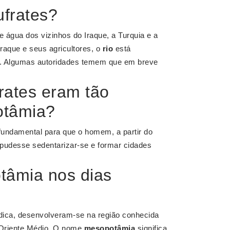
ufrates?
e água dos vizinhos do Iraque, a Turquia e a
raque e seus agricultores, o
rio
está
s. Algumas autoridades temem que em breve
frates eram tão
otâmia?
fundamental para que o homem, a partir do
 pudesse sedentarizar-se e formar cidades
tâmia nos dias
dica, desenvolveram-se na região conhecida
 Oriente Médio. O nome
mesopotâmia
significa