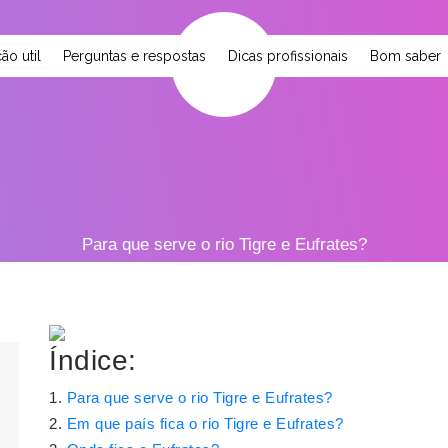
ão util
Perguntas e respostas
Dicas profissionais
Bom saber
Para que serve o rio Tigre e Eufrates?
Índice:
Para que serve o rio Tigre e Eufrates?
Em que país fica o rio Tigre e Eufrates?