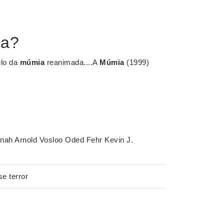
ia?
tulo da
múmia
reanimada....A
Múmia
(1999)
ah Arnold Vosloo Oded Fehr Kevin J.
e terror