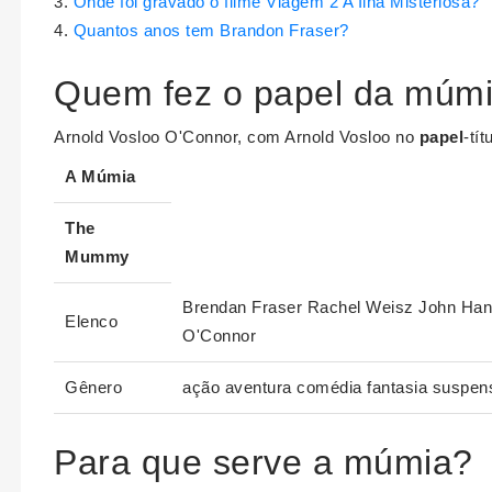
Onde foi gravado o filme Viagem 2 A Ilha Misteriosa?
Quantos anos tem Brandon Fraser?
Quem fez o papel da múm
Arnold Vosloo O'Connor, com Arnold Vosloo no
papel
-tí
A
Múmia
The
Mummy
Brendan Fraser Rachel Weisz John Hann
Elenco
O'Connor
Gênero
ação aventura comédia fantasia suspens
Para que serve a múmia?