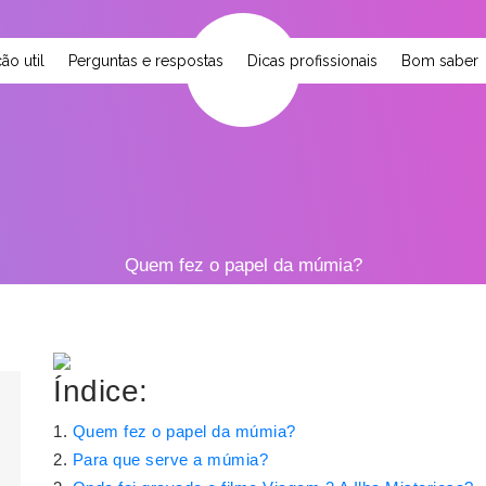
ão util
Perguntas e respostas
Dicas profissionais
Bom saber
Quem fez o papel da múmia?
Índice:
Quem fez o papel da múmia?
Para que serve a múmia?