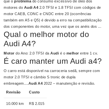
que o
problema
do consumo excessivo de óleo dos
motores do
Audi A4
2.0 TFSI e 1.8 TFSI com códigos de
motor CAEB, CDNC e CNDC entre 20 (ocorrências
também em A5 e Q5) é devido a erro na compatibilização
dos componentes do motor, uma vez que os anéis dos ...
Qual o melhor motor do
Audi A4?
Motor
do Ano: 2.0 TFSI da
Audi
é o
melhor
entre 1 cv.
É caro manter um Audi a4?
O carro está disponível na carroceria sedã, sempre com
motor 2.0 TFSI e câmbio S tronic de dupla
embreagem....
Audi A4
2022 – manutenção e revisão.
Revisão
Custo
10.000 km
R$ 2.015