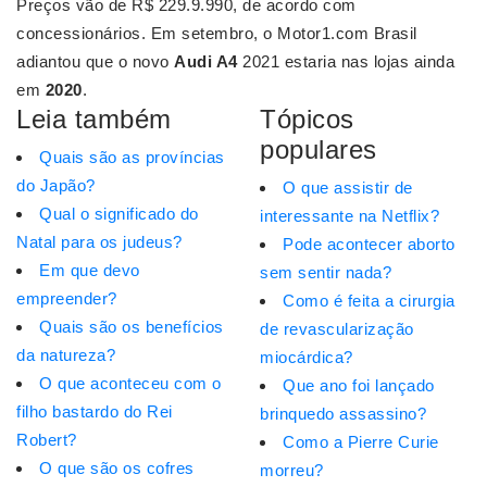
Preços vão de R$ 229.9.990, de acordo com
concessionários. Em setembro, o Motor1.com Brasil
adiantou que o novo
Audi A4
2021 estaria nas lojas ainda
em
2020
.
Leia também
Tópicos
populares
Quais são as províncias
do Japão?
O que assistir de
Qual o significado do
interessante na Netflix?
Natal para os judeus?
Pode acontecer aborto
Em que devo
sem sentir nada?
empreender?
Como é feita a cirurgia
Quais são os benefícios
de revascularização
da natureza?
miocárdica?
O que aconteceu com o
Que ano foi lançado
filho bastardo do Rei
brinquedo assassino?
Robert?
Como a Pierre Curie
O que são os cofres
morreu?