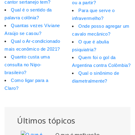
cantor sertanejo tem?
ou a partir?
Qual é o sentido da
Para que serve o
palavra colônia?
infravermelho?
Quantas vezes Viviane
Onde posso agregar um
Araújo se casou?
cavalo mecânico?
Qual o Ar-condicionado
O que é abulia
mais econômico de 2021?
psiquiatria?
Quanto custa uma
Quem foi o gol da
consulta no Nipo-
Argentina contra Colômbia?
brasileiro?
Qual o sinônimo de
Como ligar para a
diametralmente?
Claro?
Últimos tópicos