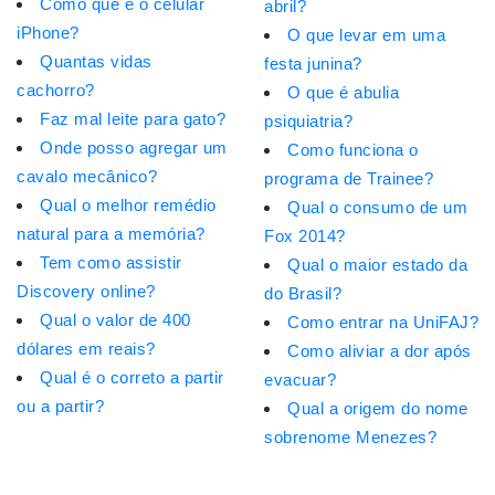
Como que é o celular
abril?
iPhone?
O que levar em uma
Quantas vidas
festa junina?
cachorro?
O que é abulia
Faz mal leite para gato?
psiquiatria?
Onde posso agregar um
Como funciona o
cavalo mecânico?
programa de Trainee?
Qual o melhor remédio
Qual o consumo de um
natural para a memória?
Fox 2014?
Tem como assistir
Qual o maior estado da
Discovery online?
do Brasil?
Qual o valor de 400
Como entrar na UniFAJ?
dólares em reais?
Como aliviar a dor após
Qual é o correto a partir
evacuar?
ou a partir?
Qual a origem do nome
sobrenome Menezes?