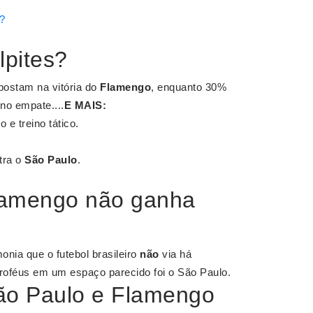
o?
lpites?
ostam na vitória do
Flamengo
, enquanto 30%
 no empate....
E MAIS:
e treino tático.
tra o
São Paulo
.
lamengo não ganha
nia que o futebol brasileiro
não
via há
troféus em um espaço parecido foi o São Paulo.
 São Paulo e Flamengo