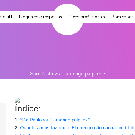
ão util
Perguntas e respostas
Dicas profissionais
Bom saber
São Paulo vs Flamengo palpites?
Índice:
São Paulo vs Flamengo palpites?
Quantos anos faz que o Flamengo não ganha um títul