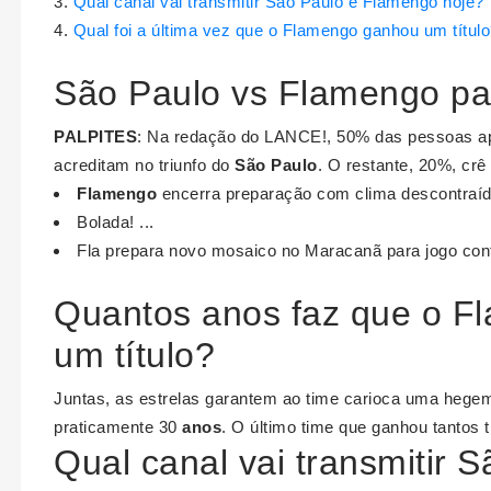
Qual canal vai transmitir São Paulo e Flamengo hoje?
Qual foi a última vez que o Flamengo ganhou um títul
São Paulo vs Flamengo pa
PALPITES
: Na redação do LANCE!, 50% das pessoas ap
acreditam no triunfo do
São Paulo
. O restante, 20%, crê
Flamengo
encerra preparação com clima descontraído 
Bolada! ...
Fla prepara novo mosaico no Maracanã para jogo con
Quantos anos faz que o F
um título?
Juntas, as estrelas garantem ao time carioca uma hegemo
praticamente 30
anos
. O último time que ganhou tantos 
Qual canal vai transmitir