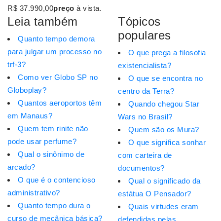
R$ 37.990,00
preço
à vista.
Leia também
Tópicos
populares
Quanto tempo demora
para julgar um processo no
O que prega a filosofia
trf-3?
existencialista?
Como ver Globo SP no
O que se encontra no
Globoplay?
centro da Terra?
Quantos aeroportos têm
Quando chegou Star
em Manaus?
Wars no Brasil?
Quem tem rinite não
Quem são os Mura?
pode usar perfume?
O que significa sonhar
Qual o sinônimo de
com carteira de
arcado?
documentos?
O que é o contencioso
Qual o significado da
administrativo?
estátua O Pensador?
Quanto tempo dura o
Quais virtudes eram
curso de mecânica básica?
defendidas pelas