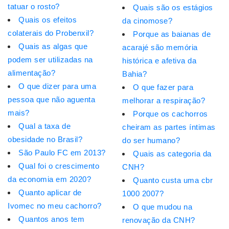
tatuar o rosto?
Quais são os estágios
Quais os efeitos
da cinomose?
colaterais do Probenxil?
Porque as baianas de
Quais as algas que
acarajé são memória
podem ser utilizadas na
histórica e afetiva da
alimentação?
Bahia?
O que dizer para uma
O que fazer para
pessoa que não aguenta
melhorar a respiração?
mais?
Porque os cachorros
Qual a taxa de
cheiram as partes íntimas
obesidade no Brasil?
do ser humano?
São Paulo FC em 2013?
Quais as categoria da
Qual foi o crescimento
CNH?
da economia em 2020?
Quanto custa uma cbr
Quanto aplicar de
1000 2007?
Ivomec no meu cachorro?
O que mudou na
Quantos anos tem
renovação da CNH?