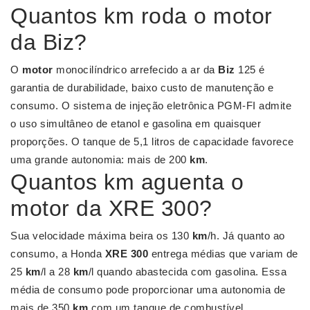
Quantos km roda o motor
da Biz?
O
motor
monocilíndrico arrefecido a ar da
Biz
125 é
garantia de durabilidade, baixo custo de manutenção e
consumo. O sistema de injeção eletrônica PGM-FI admite
o uso simultâneo de etanol e gasolina em quaisquer
proporções. O tanque de 5,1 litros de capacidade favorece
uma grande autonomia: mais de 200
km
.
Quantos km aguenta o
motor da XRE 300?
Sua velocidade máxima beira os 130
km
/h. Já quanto ao
consumo, a Honda
XRE 300
entrega médias que variam de
25
km
/l a 28
km
/l quando abastecida com gasolina. Essa
média de consumo pode proporcionar uma autonomia de
mais de 350
km
com um tanque de combustível.