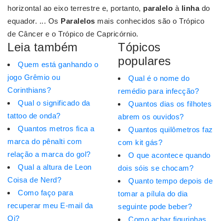
horizontal ao eixo terrestre e, portanto,
paralelo
à
linha
do
equador. ... Os
Paralelos
mais conhecidos são o Trópico
de Câncer e o Trópico de Capricórnio.
Leia também
Tópicos
populares
Quem está ganhando o
jogo Grêmio ou
Qual é o nome do
Corinthians?
remédio para infecção?
Qual o significado da
Quantos dias os filhotes
tattoo de onda?
abrem os ouvidos?
Quantos metros fica a
Quantos quilômetros faz
marca do pênalti com
com kit gás?
relação a marca do gol?
O que acontece quando
Qual a altura de Leon
dois sóis se chocam?
Coisa de Nerd?
Quanto tempo depois de
Como faço para
tomar a pílula do dia
recuperar meu E-mail da
seguinte pode beber?
Oi?
Como achar figurinhas