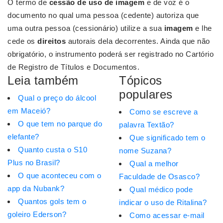
O termo de
cessão de uso de imagem
e de voz é o
documento no qual uma pessoa (cedente) autoriza que
uma outra pessoa (cessionário) utilize a sua
imagem
e lhe
cede os
direitos
autorais dela decorrentes. Ainda que não
obrigatório, o instrumento poderá ser registrado no Cartório
de Registro de Títulos e Documentos.
Leia também
Tópicos
populares
Qual o preço do álcool
em Maceió?
Como se escreve a
O que tem no parque do
palavra Textão?
elefante?
Que significado tem o
Quanto custa o S10
nome Suzana?
Plus no Brasil?
Qual a melhor
O que aconteceu com o
Faculdade de Osasco?
app da Nubank?
Qual médico pode
Quantos gols tem o
indicar o uso de Ritalina?
goleiro Ederson?
Como acessar e-mail