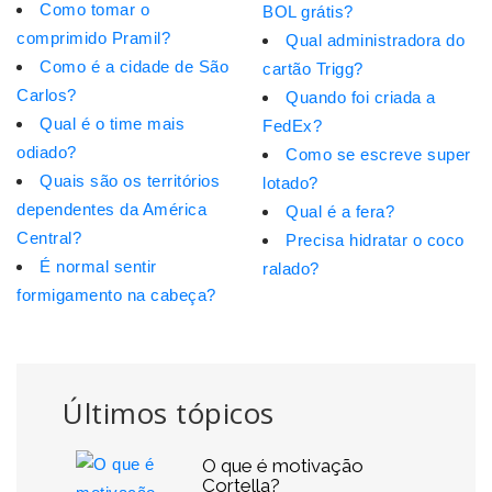
Como tomar o
BOL grátis?
comprimido Pramil?
Qual administradora do
Como é a cidade de São
cartão Trigg?
Carlos?
Quando foi criada a
Qual é o time mais
FedEx?
odiado?
Como se escreve super
Quais são os territórios
lotado?
dependentes da América
Qual é a fera?
Central?
Precisa hidratar o coco
É normal sentir
ralado?
formigamento na cabeça?
Últimos tópicos
O que é motivação
Cortella?