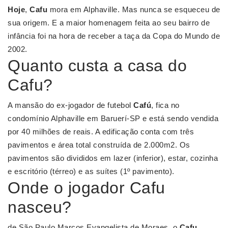
Hoje
,
Cafu
mora em Alphaville. Mas nunca se esqueceu de
sua origem. E a maior homenagem feita ao seu bairro de
infância foi na hora de receber a taça da Copa do Mundo de
2002.
Quanto custa a casa do
Cafu?
A mansão do ex-jogador de futebol
Cafú
, fica no
condomínio Alphaville em Baruerí-SP e está sendo vendida
por 40 milhões de reais. A edificação conta com três
pavimentos e área total construída de 2.000m2. Os
pavimentos são divididos em lazer (inferior), estar, cozinha
e escritório (térreo) e as suítes (1º pavimento).
Onde o jogador Cafu
nasceu?
de São Paulo Marcos Evangelista de Moraes, o
Cafu
,