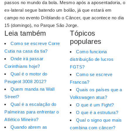
passos no mundo da bola. Mesmo após a aposentadoria, o
ex-lateral segue batendo um bolão, já que estará em
campo no evento Driblando o Câncer, que acontece no dia
15 (domingo), no Parque São Jorge.
Leia também
Tópicos
populares
Como se escreve Corre
Cutia na casa da tia?
Como funciona
Onde irá passar
distribuição de lucros
Corinthians hoje?
FGTS?
Qual é o motor do
Como se escreve
Peugeot 3008 2012?
Francoa?
Quem manda na Wall
Quais os países que a
Street?
Volkswagen atua?
Qual é a escalação do
O que é um Fight?
Palmeiras para enfrentar o
O que é a estrutura?
Atlético Mineiro?
Qual o signo que mais
Quando abrem as
combina com câncer?