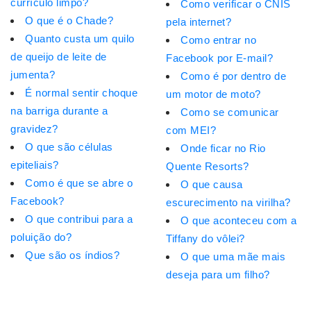
currículo limpo?
Como verificar o CNIS
O que é o Chade?
pela internet?
Quanto custa um quilo
Como entrar no
de queijo de leite de
Facebook por E-mail?
jumenta?
Como é por dentro de
É normal sentir choque
um motor de moto?
na barriga durante a
Como se comunicar
gravidez?
com MEI?
O que são células
Onde ficar no Rio
epiteliais?
Quente Resorts?
Como é que se abre o
O que causa
Facebook?
escurecimento na virilha?
O que contribui para a
O que aconteceu com a
poluição do?
Tiffany do vôlei?
Que são os índios?
O que uma mãe mais
deseja para um filho?