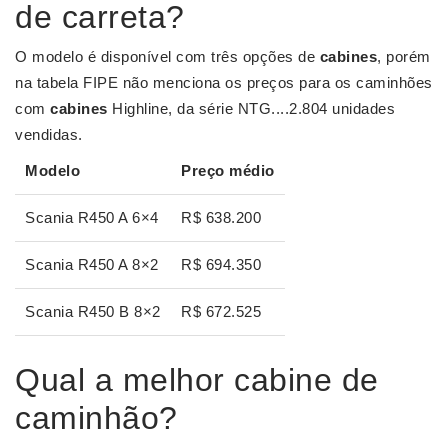
de carreta?
O modelo é disponível com três opções de
cabines
, porém
na tabela FIPE não menciona os preços para os caminhões
com
cabines
Highline, da série NTG....2.804 unidades
vendidas.
Modelo
Preço médio
Scania R450 A 6×4
R$ 638.200
Scania R450 A 8×2
R$ 694.350
Scania R450 B 8×2
R$ 672.525
Qual a melhor cabine de
caminhão?