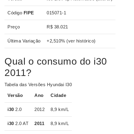
Código
FIPE
015071-1
Preço
R$ 38.021
Última Variação
+2,510% (ver histórico)
Qual o consumo do i30
2011?
Tabela das Versões Hyundai I30
Versão
Ano
Cidade
i30
2.0
2012
8,9 km/L
i30
2.0 AT
2011
8,9 km/L