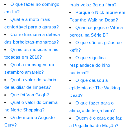
O que fazer no domingo
mais veloz 3g ou fibra?
em Itu?
Porque o Nick morre em
Qual é a moto mais
Fear the Walking Dead?
confortável para o garupa?
Quantos jogos o Vitória
Como funciona a defesa
perdeu na Série B?
das borboletas-monarcas?
O que são os grãos de
Quais as músicas mais
kefir?
tocadas em 2016?
O que significa
Qual a mensagem do
resplandece do hino
setembro amarelo?
nacional?
Qual o valor do salário
O que causou a
de auxiliar de limpeza?
epidemia de The Walking
Que foi Van Gogh?
Dead?
Qual o valor do cinema
O que fazer para o
no Norte Shopping?
almoço de terça feira?
Onde mora o Augusto
Quem é o cara que faz
Cury?
a Pegadinha do Mução?