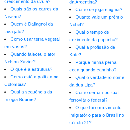
crescimento da úvula?
da Argentina?
Quais são os carros da
Como se joga enigma?
Nissan?
Quanto vale um prémio
Quem é Dallagnol da
Nobel?
lava jato?
Qual o tempo de
Como usar terra vegetal
cozimento da pupunha?
em vasos?
Qual a profissão de
Quando faleceu o ator
Kate?
Nelson Xavier?
Porque minha perna
O que é a estrutura?
coca quando caminho?
Como está a política na
Qual o verdadeiro nome
Colômbia?
da dua Lipa?
Qual a sequência da
Como ser um policial
trilogia Bourne?
ferroviário federal?
O que foi o movimento
imigratório para o Brasil no
século 21?