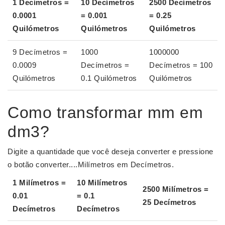
1 Decímetros =
10 Decímetros
2500 Decímetros
0.0001
= 0.001
= 0.25
Quilómetros
Quilómetros
Quilómetros
9 Decímetros =
1000
1000000
0.0009
Decímetros =
Decímetros = 100
Quilómetros
0.1 Quilómetros
Quilómetros
Como transformar mm em
dm3?
Digite a quantidade que você deseja converter e pressione
o botão converter....Milímetros em Decímetros.
1 Milímetros =
10 Milímetros
2500 Milímetros =
0.01
= 0.1
25 Decímetros
Decímetros
Decímetros