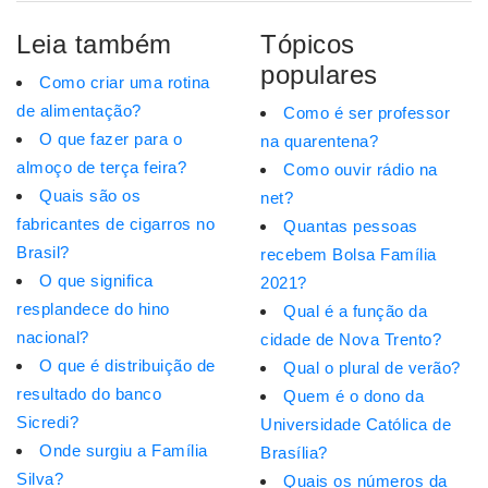
Leia também
Tópicos
populares
Como criar uma rotina
de alimentação?
Como é ser professor
O que fazer para o
na quarentena?
almoço de terça feira?
Como ouvir rádio na
Quais são os
net?
fabricantes de cigarros no
Quantas pessoas
Brasil?
recebem Bolsa Família
O que significa
2021?
resplandece do hino
Qual é a função da
nacional?
cidade de Nova Trento?
O que é distribuição de
Qual o plural de verão?
resultado do banco
Quem é o dono da
Sicredi?
Universidade Católica de
Onde surgiu a Família
Brasília?
Silva?
Quais os números da