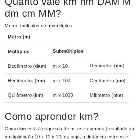
Quanto vale km hm DAM M
dm cm MM?
Metro: múltiplos e submúltiplos
Metro
(
m
)
Submúltiplos
Múltiplos
Decímetro (
dm
)
Decâmetro (
dam
)
m x 10
Hectômetro (
hm
)
m x 100
Centímetro (
cm
)
Quilômetro (
km
)
m x 1000
Milímetro (
mm
)
Como aprender km?
Como
km
está à esquerda de m, escrevemos (resultado da
multiplicação 10 x 10 x 10, ou seja, a distância entre m e