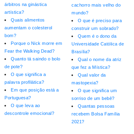
árbitros na ginástica
cachorro mais velho do
artística?
mundo?
Quais alimentos
O que é preciso para
aumentam o colesterol
construir um sobrado?
bom?
Quem é o dono da
Porque o Nick morre em
Universidade Católica de
Fear the Walking Dead?
Brasília?
Quanto tá saindo o bolo
Qual o nome da atriz
de pote?
que fez a Mística?
O que significa a
Qual valor da
palavra profilática?
mastopexia?
Em que posição está a
O que significa um
Portuguesa?
sorriso de um bebê?
O que leva ao
Quantas pessoas
descontrole emocional?
recebem Bolsa Família
2021?