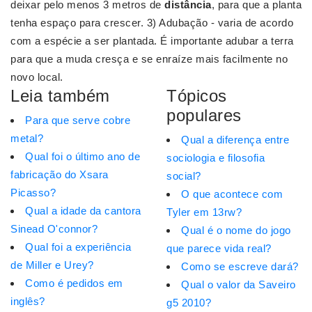
deixar pelo menos 3 metros de
distância
, para que a planta
tenha espaço para crescer. 3) Adubação - varia de acordo
com a espécie a ser plantada. É importante adubar a terra
para que a muda cresça e se enraíze mais facilmente no
novo local.
Leia também
Tópicos
populares
Para que serve cobre
metal?
Qual a diferença entre
Qual foi o último ano de
sociologia e filosofia
fabricação do Xsara
social?
Picasso?
O que acontece com
Qual a idade da cantora
Tyler em 13rw?
Sinead O'connor?
Qual é o nome do jogo
Qual foi a experiência
que parece vida real?
de Miller e Urey?
Como se escreve dará?
Como é pedidos em
Qual o valor da Saveiro
inglês?
g5 2010?