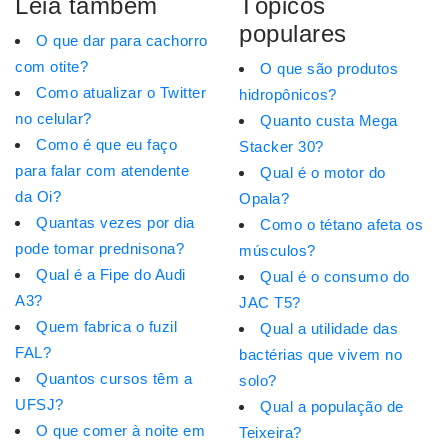
Leia também
Tópicos
populares
O que dar para cachorro
com otite?
O que são produtos
Como atualizar o Twitter
hidropônicos?
no celular?
Quanto custa Mega
Como é que eu faço
Stacker 30?
para falar com atendente
Qual é o motor do
da Oi?
Opala?
Quantas vezes por dia
Como o tétano afeta os
pode tomar prednisona?
músculos?
Qual é a Fipe do Audi
Qual é o consumo do
A3?
JAC T5?
Quem fabrica o fuzil
Qual a utilidade das
FAL?
bactérias que vivem no
Quantos cursos têm a
solo?
UFSJ?
Qual a população de
O que comer à noite em
Teixeira?