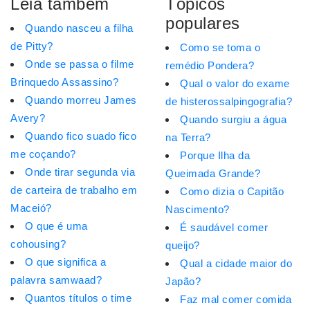
Leia também
Tópicos
populares
Quando nasceu a filha
de Pitty?
Como se toma o
Onde se passa o filme
remédio Pondera?
Brinquedo Assassino?
Qual o valor do exame
Quando morreu James
de histerossalpingografia?
Avery?
Quando surgiu a água
Quando fico suado fico
na Terra?
me coçando?
Porque Ilha da
Onde tirar segunda via
Queimada Grande?
de carteira de trabalho em
Como dizia o Capitão
Maceió?
Nascimento?
O que é uma
É saudável comer
cohousing?
queijo?
O que significa a
Qual a cidade maior do
palavra samwaad?
Japão?
Quantos títulos o time
Faz mal comer comida