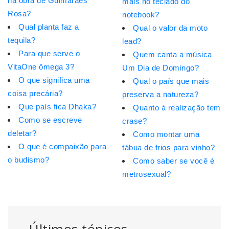
na obra de Guimarães
mais no teclado do
Rosa?
notebook?
Qual planta faz a
Qual o valor da moto
tequila?
lead?
Para que serve o
Quem canta a música
VitaOne ômega 3?
Um Dia de Domingo?
O que significa uma
Qual o país que mais
coisa precária?
preserva a natureza?
Que país fica Dhaka?
Quanto à realização tem
Como se escreve
crase?
deletar?
Como montar uma
O que é compaixão para
tábua de frios para vinho?
o budismo?
Como saber se você é
metrosexual?