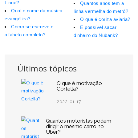
Linux?
Quantos anos tem a
Qual o nome da música
linha vermelha do metrô?
evangélica?
O que é coriza aviaria?
Como se escreve o
É possível sacar
alfabeto completo?
dinheiro do Nubank?
Últimos tópicos
O que é motivação
Cortella?
2022-01-17
Quantos motoristas podem
dirigir o mesmo carro no
Uber?