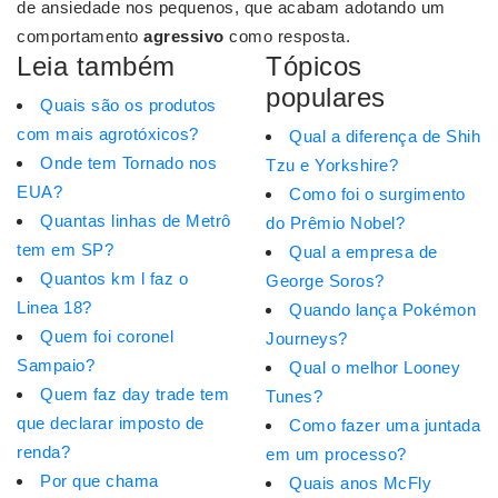
de ansiedade nos pequenos, que acabam adotando um
comportamento
agressivo
como resposta.
Leia também
Tópicos
populares
Quais são os produtos
com mais agrotóxicos?
Qual a diferença de Shih
Onde tem Tornado nos
Tzu e Yorkshire?
EUA?
Como foi o surgimento
Quantas linhas de Metrô
do Prêmio Nobel?
tem em SP?
Qual a empresa de
Quantos km l faz o
George Soros?
Linea 18?
Quando lança Pokémon
Quem foi coronel
Journeys?
Sampaio?
Qual o melhor Looney
Quem faz day trade tem
Tunes?
que declarar imposto de
Como fazer uma juntada
renda?
em um processo?
Por que chama
Quais anos McFly