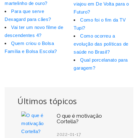
martelinho de ouro?
viajou em De Volta para o
Para que serve
Futuro?
Dexagard para cães?
Como foi o fim da TV
Vai ter um novo filme de
Tupi?
descendentes 4?
Como ocorreu a
Quem criou o Bolsa
evolução das políticas de
Família e Bolsa Escola?
saúde no Brasil?
Qual porcelanato para
garagem?
Últimos tópicos
O que é motivação
Cortella?
2022-01-17