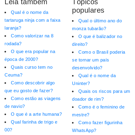
Leia também
Tópicos
populares
Qual é o nome da
tartaruga ninja com a faixa
Qual o último ano do
laranja?
monza tubarão?
Como valorizar na 8
O que é balizador no
rodada?
direito?
O que era popular na
Como o Brasil poderia
época de 2000?
se tornar um país
Quais curso tem no
desenvolvido?
Ceuma?
Qual é o nome da
Como descobrir algo
Uninter?
que eu gosto de fazer?
Quais os riscos para um
Como estão as viagens
doador de rim?
de navio?
Como é o feminino de
O que é a arte humana?
mestre?
Qual farinha de trigo e
Como fazer figurinha
00?
WhatsApp?