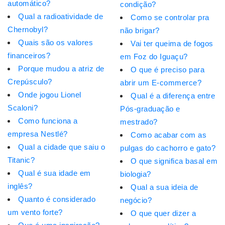
automático?
condição?
Qual a radioatividade de
Como se controlar pra
Chernobyl?
não brigar?
Quais são os valores
Vai ter queima de fogos
financeiros?
em Foz do Iguaçu?
Porque mudou a atriz de
O que é preciso para
Crepúsculo?
abrir um E-commerce?
Onde jogou Lionel
Qual é a diferença entre
Scaloni?
Pós-graduação e
Como funciona a
mestrado?
empresa Nestlé?
Como acabar com as
Qual a cidade que saiu o
pulgas do cachorro e gato?
Titanic?
O que significa basal em
Qual é sua idade em
biologia?
inglês?
Qual a sua ideia de
Quanto é considerado
negócio?
um vento forte?
O que quer dizer a