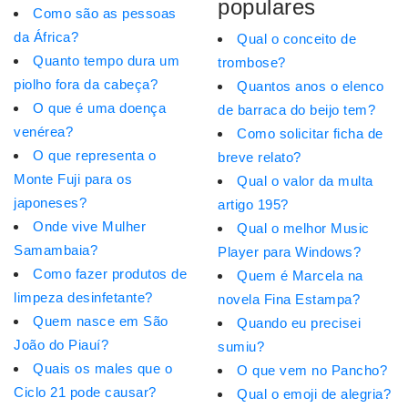
populares
Como são as pessoas
da África?
Qual o conceito de
Quanto tempo dura um
trombose?
piolho fora da cabeça?
Quantos anos o elenco
O que é uma doença
de barraca do beijo tem?
venérea?
Como solicitar ficha de
O que representa o
breve relato?
Monte Fuji para os
Qual o valor da multa
japoneses?
artigo 195?
Onde vive Mulher
Qual o melhor Music
Samambaia?
Player para Windows?
Como fazer produtos de
Quem é Marcela na
limpeza desinfetante?
novela Fina Estampa?
Quem nasce em São
Quando eu precisei
João do Piauí?
sumiu?
Quais os males que o
O que vem no Pancho?
Ciclo 21 pode causar?
Qual o emoji de alegria?