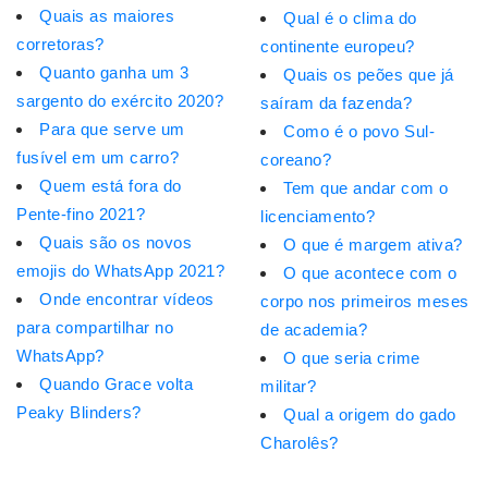
Quais as maiores
Qual é o clima do
corretoras?
continente europeu?
Quanto ganha um 3
Quais os peões que já
sargento do exército 2020?
saíram da fazenda?
Para que serve um
Como é o povo Sul-
fusível em um carro?
coreano?
Quem está fora do
Tem que andar com o
Pente-fino 2021?
licenciamento?
Quais são os novos
O que é margem ativa?
emojis do WhatsApp 2021?
O que acontece com o
Onde encontrar vídeos
corpo nos primeiros meses
para compartilhar no
de academia?
WhatsApp?
O que seria crime
Quando Grace volta
militar?
Peaky Blinders?
Qual a origem do gado
Charolês?