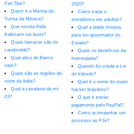
Fiat Tipo?
2020?
Quem é a Marina da
Como tratar o
Turma da Mônica?
estrabismo em adultos?
Que novela Rafa
Qual a idade mínima
Kalimann vai fazer?
para ser governador do
Quais famosos são do
Estado?
candomblé?
Quais os benefícios da
Qual ativo do Banco
homeopatia?
Inter?
Quando foi criada a Lei
Quais são as regiões do
de trânsito?
norte da Itália?
Qual é o nome do maior
Qual a cavalaria da mt-
hacker brasileiro?
03?
O que é enviar
pagamento pelo PayPal?
Como acompanhar um
processo no PJe?