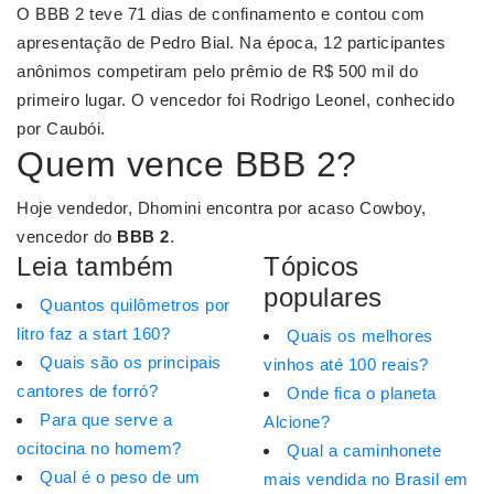
O BBB 2 teve 71 dias de confinamento e contou com
apresentação de Pedro Bial. Na época, 12 participantes
anônimos competiram pelo prêmio de R$ 500 mil do
primeiro lugar. O vencedor foi Rodrigo Leonel, conhecido
por Caubói.
Quem vence BBB 2?
Hoje vendedor, Dhomini encontra por acaso Cowboy,
vencedor do
BBB 2
.
Leia também
Tópicos
populares
Quantos quilômetros por
litro faz a start 160?
Quais os melhores
Quais são os principais
vinhos até 100 reais?
cantores de forró?
Onde fica o planeta
Para que serve a
Alcione?
ocitocina no homem?
Qual a caminhonete
Qual é o peso de um
mais vendida no Brasil em