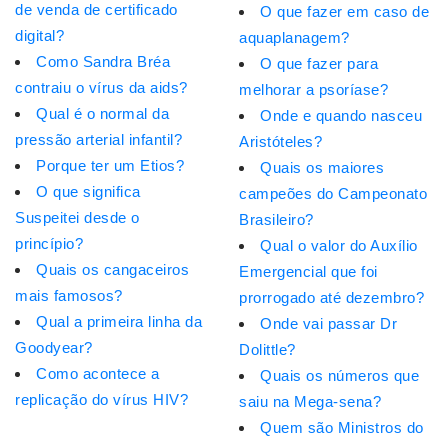
de venda de certificado
O que fazer em caso de
digital?
aquaplanagem?
Como Sandra Bréa
O que fazer para
contraiu o vírus da aids?
melhorar a psoríase?
Qual é o normal da
Onde e quando nasceu
pressão arterial infantil?
Aristóteles?
Porque ter um Etios?
Quais os maiores
O que significa
campeões do Campeonato
Suspeitei desde o
Brasileiro?
princípio?
Qual o valor do Auxílio
Quais os cangaceiros
Emergencial que foi
mais famosos?
prorrogado até dezembro?
Qual a primeira linha da
Onde vai passar Dr
Goodyear?
Dolittle?
Como acontece a
Quais os números que
replicação do vírus HIV?
saiu na Mega-sena?
Quem são Ministros do