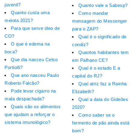
juvenil?
Quanto vale a Sabesp?
Quanto custa uma
Como mandar
meiota 2021?
mensagem do Messenger
Para que serve óleo de
para o ZAP?
CO?
Qual é o significado de
O que é edema na
condiz?
boca?
Quantos habitantes tem
Que dia nasceu Celso
em Palhano CE?
Portiolli?
Qual é o estado E a
Que ano nasceu Paulo
capital do RJ?
Roberto Falcão?
Qual atriz faz a Rainha
Pode levar cigarro na
Elizabeth?
mala despachada?
Qual a data do Gideões
Quais são os alimentos
2020?
que ajudam a reforçar o
Como saber se o
sistema imunológico?
fermento de pão ainda está
bom?