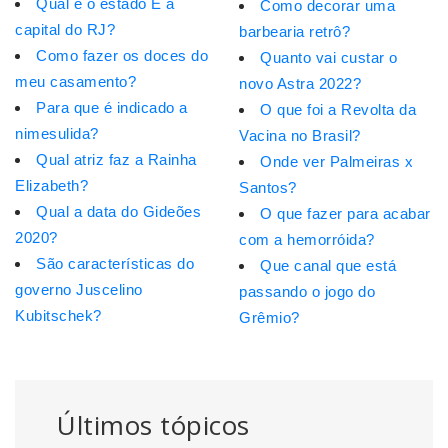
Qual é o estado E a
Como decorar uma
capital do RJ?
barbearia retrô?
Como fazer os doces do
Quanto vai custar o
meu casamento?
novo Astra 2022?
Para que é indicado a
O que foi a Revolta da
nimesulida?
Vacina no Brasil?
Qual atriz faz a Rainha
Onde ver Palmeiras x
Elizabeth?
Santos?
Qual a data do Gideões
O que fazer para acabar
2020?
com a hemorróida?
São características do
Que canal que está
governo Juscelino
passando o jogo do
Kubitschek?
Grêmio?
Últimos tópicos