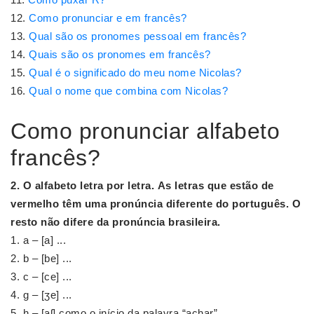
Como pronunciar e em francês?
Qual são os pronomes pessoal em francês?
Quais são os pronomes em francês?
Qual é o significado do meu nome Nicolas?
Qual o nome que combina com Nicolas?
Como pronunciar alfabeto
francês?
2.
O
alfabeto
letra por letra.
As letras que estão de
vermelho têm uma
pronúncia
diferente do português.
O
resto não difere da
pronúncia
brasileira.
a – [a] ...
b – [be] ...
c – [ce] ...
g – [ʒe] ...
h – [aʃ] como o início da palavra “achar”. ...