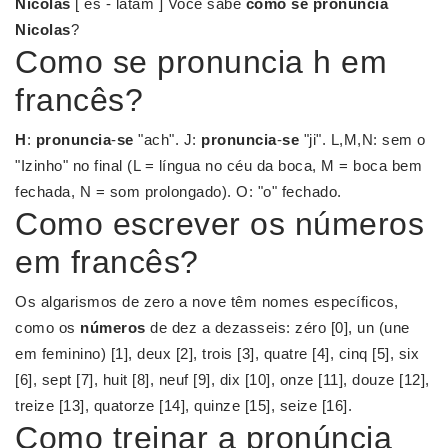
Nicolas
[ es - latam ] Você sabe
como se pronuncia
Nicolas
?
Como se pronuncia h em
francês?
H
:
pronuncia
-
se
"ach". J:
pronuncia
-
se
"ji". L,M,N: sem o
"Izinho" no final (L = língua no céu da boca, M = boca bem
fechada, N = som prolongado). O: "o" fechado.
Como escrever os números
em francês?
Os algarismos de zero a nove têm nomes específicos,
como os
números
de dez a dezasseis: zéro [0], un (une
em feminino) [1], deux [2], trois [3], quatre [4], cinq [5], six
[6], sept [7], huit [8], neuf [9], dix [10], onze [11], douze [12],
treize [13], quatorze [14], quinze [15], seize [16].
Como treinar a pronúncia