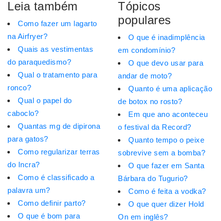
Leia também
Tópicos
populares
Como fazer um lagarto
na Airfryer?
O que é inadimplência
Quais as vestimentas
em condomínio?
do paraquedismo?
O que devo usar para
Qual o tratamento para
andar de moto?
ronco?
Quanto é uma aplicação
Qual o papel do
de botox no rosto?
caboclo?
Em que ano aconteceu
Quantas mg de dipirona
o festival da Record?
para gatos?
Quanto tempo o peixe
Como regularizar terras
sobrevive sem a bomba?
do Incra?
O que fazer em Santa
Como é classificado a
Bárbara do Tugurio?
palavra um?
Como é feita a vodka?
Como definir parto?
O que quer dizer Hold
O que é bom para
On em inglês?