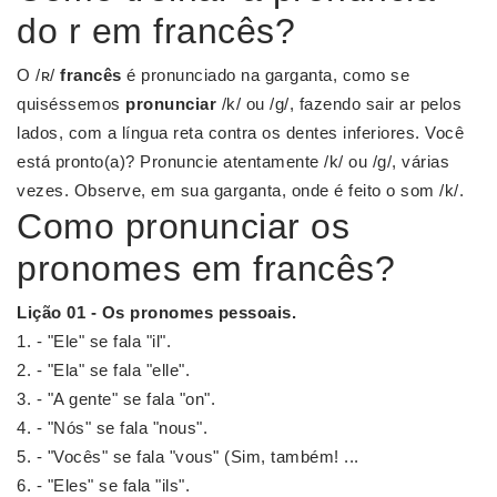
do r em francês?
O /ʀ/
francês
é pronunciado na garganta, como se
quiséssemos
pronunciar
/k/ ou /g/, fazendo sair ar pelos
lados, com a língua reta contra os dentes inferiores. Você
está pronto(a)? Pronuncie atentamente /k/ ou /g/, várias
vezes. Observe, em sua garganta, onde é feito o som /k/.
Como pronunciar os
pronomes em francês?
Lição 01 - Os
pronomes
pessoais.
- "Ele" se fala "il".
- "Ela" se fala "elle".
- "A gente" se fala "on".
- "Nós" se fala "nous".
- "Vocês" se fala "vous" (Sim, também! ...
- "Eles" se fala "ils".