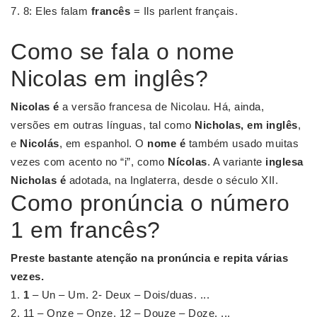
8: Eles falam
francês
= Ils parlent français.
Como se fala o nome
Nicolas em inglês?
Nicolas é
a versão francesa de Nicolau. Há, ainda,
versões em outras línguas, tal como
Nicholas, em inglês
,
e
Nicolás
, em espanhol. O
nome é
também usado muitas
vezes com acento no “i”, como
Nícolas
. A variante
inglesa
Nicholas é
adotada, na Inglaterra, desde o século XII.
Como pronúncia o número
1 em francês?
Preste bastante atenção na
pronúncia
e repita várias
vezes.
1
– Un – Um. 2- Deux – Dois/duas. ...
11 – Onze – Onze. 12 – Douze – Doze. ...