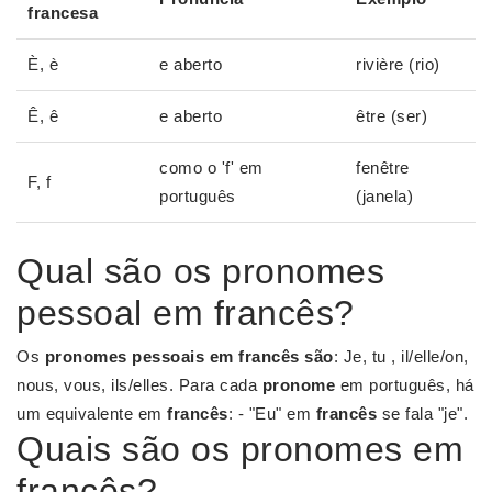
francesa
È, è
e aberto
rivière (rio)
Ê, ê
e aberto
être (ser)
como o 'f' em
fenêtre
F, f
português
(janela)
Qual são os pronomes
pessoal em francês?
Os
pronomes pessoais em francês são
: Je, tu , il/elle/on,
nous, vous, ils/elles. Para cada
pronome
em português, há
um equivalente em
francês
: - "Eu" em
francês
se fala "je".
Quais são os pronomes em
francês?