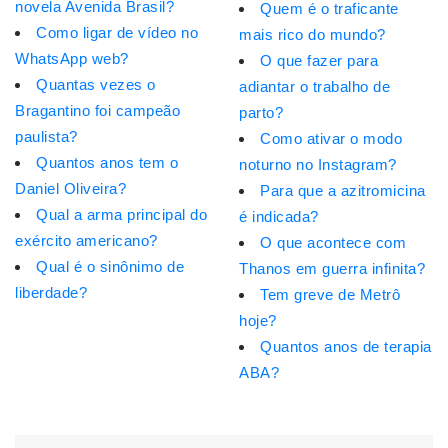
novela Avenida Brasil?
Quem é o traficante
Como ligar de vídeo no
mais rico do mundo?
WhatsApp web?
O que fazer para
Quantas vezes o
adiantar o trabalho de
Bragantino foi campeão
parto?
paulista?
Como ativar o modo
Quantos anos tem o
noturno no Instagram?
Daniel Oliveira?
Para que a azitromicina
Qual a arma principal do
é indicada?
exército americano?
O que acontece com
Qual é o sinônimo de
Thanos em guerra infinita?
liberdade?
Tem greve de Metrô
hoje?
Quantos anos de terapia
ABA?