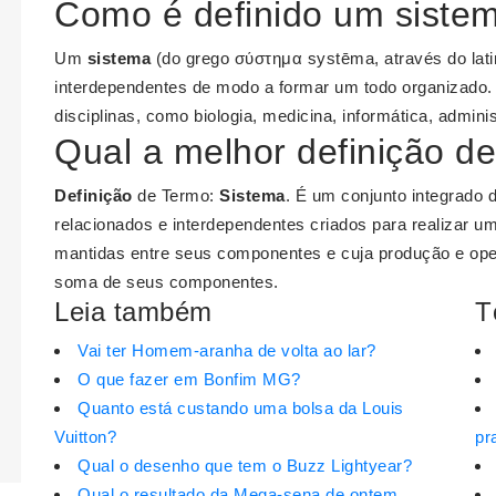
Como é definido um siste
Um
sistema
(do grego σύστημα systēma, através do lat
interdependentes de modo a formar um todo organizado.
disciplinas, como biologia, medicina, informática, adminis
Qual a melhor definição d
Definição
de Termo:
Sistema
. É um conjunto integrado 
relacionados e interdependentes criados para realizar um
mantidas entre seus componentes e cuja produção e o
soma de seus componentes.
Leia também
T
Vai ter Homem-aranha de volta ao lar?
O que fazer em Bonfim MG?
Quanto está custando uma bolsa da Louis
Vuitton?
pr
Qual o desenho que tem o Buzz Lightyear?
Qual o resultado da Mega-sena de ontem