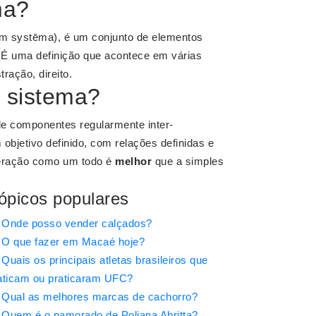
ma?
im systēma), é um conjunto de elementos
 É uma definição que acontece em várias
tração, direito.
e sistema?
de componentes regularmente inter-
 objetivo definido, com relações definidas e
peração como um todo é
melhor
que a simples
ópicos populares
Onde posso vender calçados?
O que fazer em Macaé hoje?
Quais os principais atletas brasileiros que
aticam ou praticaram UFC?
Qual as melhores marcas de cachorro?
Quem é o namorado de Poliana Abritta?