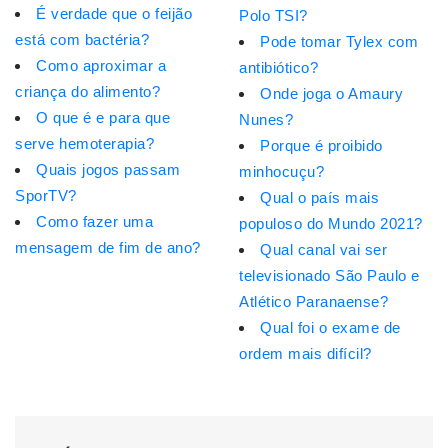
É verdade que o feijão
Polo TSI?
está com bactéria?
Pode tomar Tylex com
Como aproximar a
antibiótico?
criança do alimento?
Onde joga o Amaury
O que é e para que
Nunes?
serve hemoterapia?
Porque é proibido
Quais jogos passam
minhocuçu?
SporTV?
Qual o país mais
Como fazer uma
populoso do Mundo 2021?
mensagem de fim de ano?
Qual canal vai ser
televisionado São Paulo e
Atlético Paranaense?
Qual foi o exame de
ordem mais difícil?