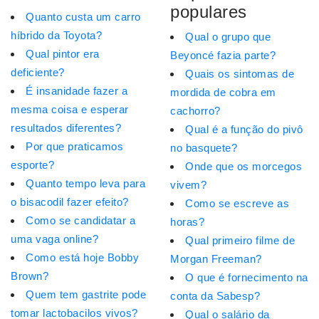
populares
Quanto custa um carro
híbrido da Toyota?
Qual o grupo que
Qual pintor era
Beyoncé fazia parte?
deficiente?
Quais os sintomas de
É insanidade fazer a
mordida de cobra em
mesma coisa e esperar
cachorro?
resultados diferentes?
Qual é a função do pivô
Por que praticamos
no basquete?
esporte?
Onde que os morcegos
Quanto tempo leva para
vivem?
o bisacodil fazer efeito?
Como se escreve as
Como se candidatar a
horas?
uma vaga online?
Qual primeiro filme de
Como está hoje Bobby
Morgan Freeman?
Brown?
O que é fornecimento na
Quem tem gastrite pode
conta da Sabesp?
tomar lactobacilos vivos?
Qual o salário da