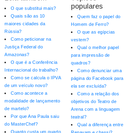
populares
O que substitui mais?
Quais são as 10
Quem faz o papel do
maiores cidades da
Homem de Ferro?
Rússia?
O que as egípcias
Como peticionar na
vestem?
Justiça Federal do
Qual o melhor papel
Amazonas?
para impressão de
O que é a Conferência
quadros?
Internacional do trabalho?
Como denunciar uma
Como se calcula o IPVA
página do Facebook para
de um veículo novo?
ela ser excluída?
Como acontece a
Como a relação dos
modalidade de lançamento
objetivos do Teatro de
de martelo?
Arena com a linguagem
Por que Ana Paula saiu
teatral?
do MasterChef?
Qual a diferença entre
Quanto custa um quarto
Renavam e chassi?