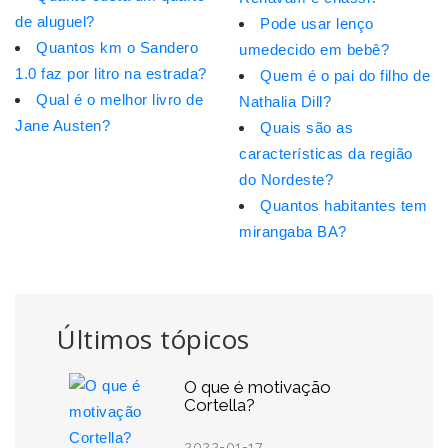
de aluguel?
Pode usar lenço
Quantos km o Sandero
umedecido em bebê?
1.0 faz por litro na estrada?
Quem é o pai do filho de
Qual é o melhor livro de
Nathalia Dill?
Jane Austen?
Quais são as
características da região
do Nordeste?
Quantos habitantes tem
mirangaba BA?
Últimos tópicos
O que é motivação
Cortella?
2022-01-17