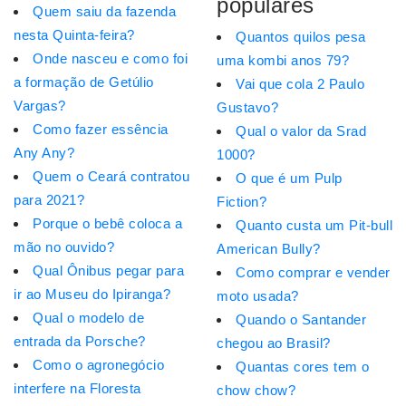
populares
Quem saiu da fazenda
nesta Quinta-feira?
Quantos quilos pesa
Onde nasceu e como foi
uma kombi anos 79?
a formação de Getúlio
Vai que cola 2 Paulo
Vargas?
Gustavo?
Como fazer essência
Qual o valor da Srad
Any Any?
1000?
Quem o Ceará contratou
O que é um Pulp
para 2021?
Fiction?
Porque o bebê coloca a
Quanto custa um Pit-bull
mão no ouvido?
American Bully?
Qual Ônibus pegar para
Como comprar e vender
ir ao Museu do Ipiranga?
moto usada?
Qual o modelo de
Quando o Santander
entrada da Porsche?
chegou ao Brasil?
Como o agronegócio
Quantas cores tem o
interfere na Floresta
chow chow?